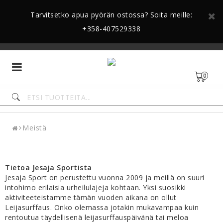
Tarvitsetko apua pyörän ostossa? Soita meille:
+358-407529338
Toggle
navigation
0
Meistä
Tietoa Jesaja Sportista
Jesaja Sport on perustettu vuonna 2009 ja meillä on suuri
intohimo erilaisia urheilulajeja kohtaan. Yksi suosikki
aktiviteeteistamme tämän vuoden aikana on ollut
Leijasurffaus. Onko olemassa jotakin mukavampaa kuin
rentoutua täydellisenä leijasurffauspäivänä tai meloa