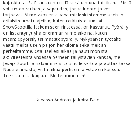
kajakkia tai SUP-lautaa merellä kesäaamuna tai -iltana. Siellä
voi tuntea rauhan ja vapauden, jonka luonto ja vesi
tarjoavat. Viime vuosien aikana mielenkiintomme useisiin
erilaisiin urheilulajeihin, kuten retkiluisteluun tai
SnowScootilla laskemiseen rinteessä, on kasvanut. Pyöräily
on lisääntynyt yhä enemmän viime aikoina, kuten
maantiepyöräily tai maastopyöräily. Nykypäivän työtahti
vaatii meiltä usein paljon henkilöinä sekä meidän
perheiltämme. Ota itsellesi aikaa ja nauti monista
aktiviteeteista yhdessä perheen tai ystävien kanssa, me
Jesaja Sportilla haluamme siitä sinulle kertoa ja auttaa tässä.
Nauti elämästä, vietä aikaa perheen ja ystävien kanssa.
Tee sitä mitä kaipaat. Me teemme niin!
Kuvassa Andreas ja koira Balo.