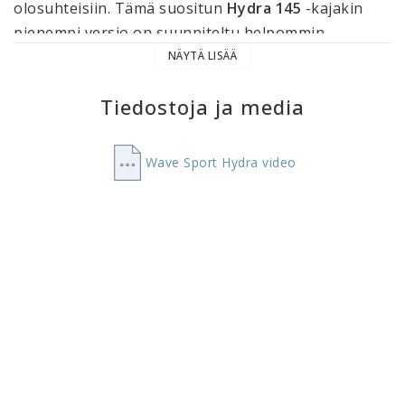
olosuhteisiin. Tämä suositun 
Hydra 145
 -kajakin 
pienempi versio on suunniteltu helpommin 
käsiteltäväksi, kuljetettavaksi ja säilytettäväksi, 
NÄYTÄ LISÄÄ
tinkimättä suorituskyvystä tai vakaudesta.
Tiedostoja ja media
Wave Sport Hydra 125 sopii erinomaisesti sekä 
aloittelijoille että kokeneille melojille. Kajakki 
Wave Sport Hydra video
tarjoaa vakaan ja turvallisen melontakokemuksen 
tyynissä vesissä, mutta suoriutuu hyvin myös 
aallokossa ja vaihtelevissa sääolosuhteissa. 
Aloittelijoille se on helppo hallita, kun taas 
kokeneille se tarjoaa riittävästi suorituskykyä ja 
haastetta.
Kajakki on varustettu ergonomisella ja täysin 
säädettävällä 
Core Whiteout -istuimella
, kolmella 