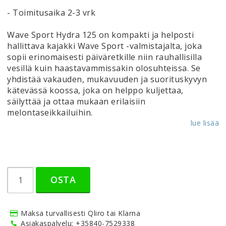
- Toimitusaika 2-3 vrk
Wave Sport Hydra 125 on kompakti ja helposti
hallittava kajakki
Wave Sport
-valmistajalta, joka
sopii erinomaisesti päiväretkille niin rauhallisilla
vesillä kuin haastavammissakin olosuhteissa. Se
yhdistää vakauden, mukavuuden ja suorituskyvyn
kätevässä koossa, joka on helppo kuljettaa,
säilyttää ja ottaa mukaan erilaisiin
melontaseikkailuihin.
lue lisää
OSTA
Maksa turvallisesti Qliro tai Klarna
Asiakaspalvelu: +35840-7529338