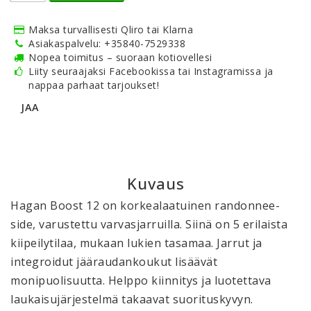
Maksa turvallisesti Qliro tai Klarna
Asiakaspalvelu: +35840-7529338
Nopea toimitus – suoraan kotiovellesi
Liity seuraajaksi Facebookissa tai Instagramissa ja
nappaa parhaat tarjoukset!
JAA
Kuvaus
Hagan Boost 12 on korkealaatuinen randonnee-
side, varustettu varvasjarruilla. Siinä on 5 erilaista 
kiipeilytilaa, mukaan lukien tasamaa. Jarrut ja 
integroidut jääraudankoukut lisäävät 
monipuolisuutta. Helppo kiinnitys ja luotettava 
laukaisujärjestelmä takaavat suorituskyvyn.
