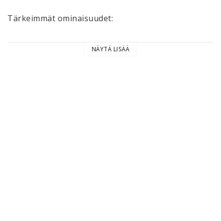
Tärkeimmät ominaisuudet:

    Paino: 380 g

NÄYTÄ LISÄÄ
    DIN-säätöalue: 5-12

    Pituussäätöalue: 25 mm

    Materiaalit: Alumiini, ruostumaton teräs ja 
lämpömuovi