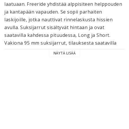
laatuaan. Freeride yhdistää alppisiteen helppouden 
ja kantapään vapauden. Se sopii parhaiten 
laskijoille, jotka nauttivat rinnelaskusta hissien 
avulla. Suksijarrut sisältyvät hintaan ja ovat 
saatavilla kahdessa pituudessa, Long ja Short. 
Vakiona 95 mm suksijarrut, tilauksesta saatavilla 
myös 110 mm suksijarrut.

NÄYTÄ LISÄÄ
Kierruspiste: 16 mm monon kärjen takana

Paino: 1850 g/pari (Long)

Korkeus: 30 mm

Short:

    Soft Power Tubes (Green)

    Mondo 22.0 - 26.0 (Crispi, Scarpa)

    Mondo 22.0 - 25.5 (Scott, Garmont)
